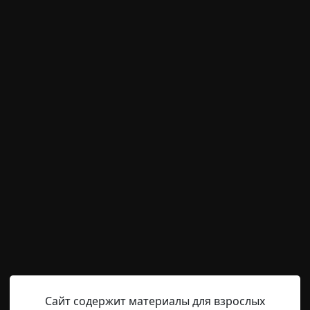
м пользователям писать комментарии и выставлят
временно отключена.
archive
13-06-2019, 20:32
Указать источник!
в из Управления. Простите, что опоздал — пробки на до
вал? — Да, всё верно, со мной. Капитан Петрашевич. — 
аю, что две недели назад какой-то наркоман прыгнул с кр
два ли не каждый день происходит. И, как понимаю, вы е
Сайт содержит материалы для взрослых