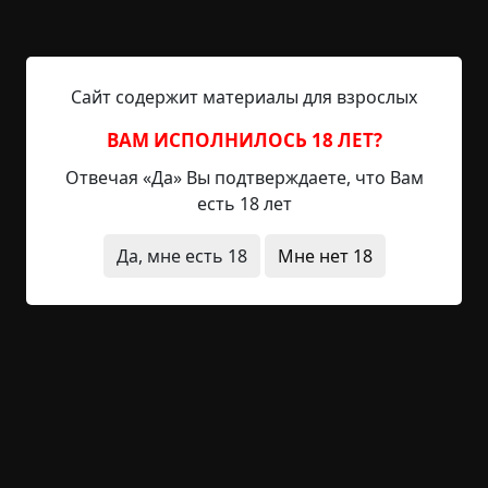
3.5 мин.
Страшные истории
Hell Inquisitor
25-03-2021, 22:49
Источник
Сайт содержит материалы для взрослых
Эта история принадлежит профессору Джеймсу
Марстону. Он поделился ею и с учёным
ВАМ ИСПОЛНИЛОСЬ 18 ЛЕТ?
сообществом, которое вежливо его выслушало и
Отвечая «Да» Вы подтверждаете, что Вам
втайне посочувствовало, что такой одарённый
есть 18 лет
человек повредился рассудком. Мне же
профессор Марстон поведал эту историю в Сан-
Да, мне есть 18
Мне нет 18
Франциско, незадолго до своего отъезда на
поиски острова каменного бога и охраняющих
его крыльев. На меня он произвёл впечатление
совершенно...
Читать полностью
существа
странная смерть
необычные
состояния
что это было