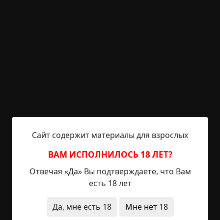
выставлять рейтинг временно отключена.
Конкурс. Прием заявок
закрыт.
Указать автора!
2 мин.
Информационные сообщения
RAINYDAY8
2-11-2022, 18:52
Указать источник!
Принял из ТК:
- - -
Сайт содержит материалы для взрослых
Привет! Прием заявок на конкурс закрыт.
ВАМ ИСПОЛНИЛОСЬ 18 ЛЕТ?
Спасибо всем, кто решил поучаствовать!
Отвечая «Да» Вы подтверждаете, что Вам
есть 18 лет
Напоминаем:
Да, мне есть 18
Мне нет 18
Показать / Скрыть текст