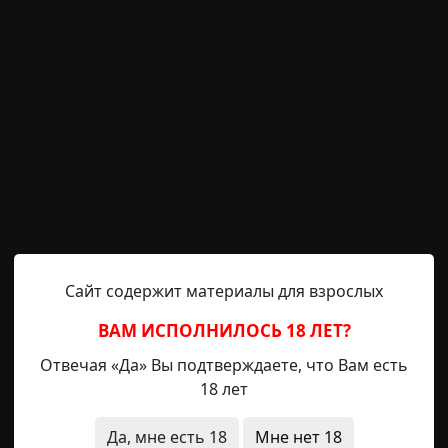
 который был заперт в доме, отмечает агентство.
едена экспертиза, в ходе которой эксперты-криминал
елах погибших. «Также отсутствовали следы токси
витель СКР. Никаких хронических заболеваний у члено
на.
ы следственного комитета не обнаружили и в подва
а смерти не установлена, в возбуждении уголовно
лова.
ической истории сообщает ГТРК «Новосибирск». По ее 
х загадочным образом умерли в подвале дома №10 п
Сайт содержит материалы для взрослых
ведения телекомпании несколько отличаются от 
ВАМ ИСПОЛНИЛОСЬ 18 ЛЕТ?
Отвечая «Да» Вы подтверждаете, что Вам есть
боты, первой в подвал дома спустилась женщина, за н
18 лет
устя какое то время заплаканная внучка позвонила ба
ть. Но было уже поздно: всех троих нашли мертвыми в 
Да, мне есть 18
Мне нет 18
 понял никто, отмечается в сообщении.