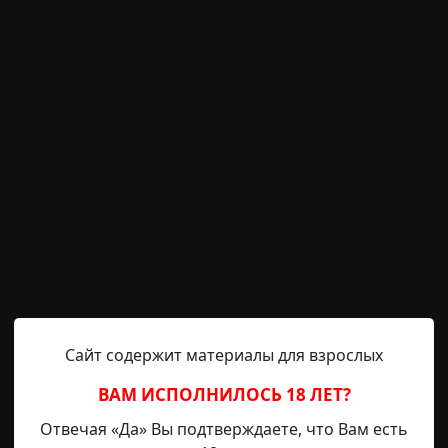
та
RAINYDAY8
24-12-2020, 12:22
Указать источ
еду с бабкой в село. Была там старая (реально стара
аня. И имелась как и положено у этой бани старая ск
ывании довольно четко издавала "Ой, Больно, Душно",
ушнооо". Чему я сам непосредственно и неоднокра
, особенно темными осенними вечерами. В 2006 году 
бнаружили скрюченный мумифицированный труп в ис
 ментов, которые стали разбирать, что это за хрень. В
Сайт содержит материалы для взрослых
авно, не меньше лет чем само строение. Самое крипов
ышанную от бати историю про местного сельского д
ВАМ ИСПОЛНИЛОСЬ 18 ЛЕТ?
д началом постройки бани. Ну пропал и пропал, пои
Отвечая «Да» Вы подтверждаете, что Вам есть
 не был, даже родственникам, так как по причине бед 