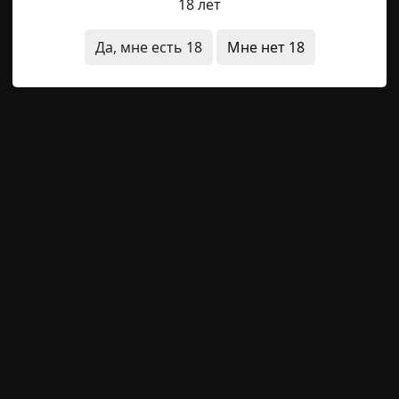
18 лет
 Вы я думаю уже поняли что к чему. Приносить жертв
 древняя традиция, которую соблюдали очень многие 
Да, мне есть 18
Мне нет 18
едняги и был причиной такого странного скрипа, т.к.
ые люди
щая история
Следующая история
тории)