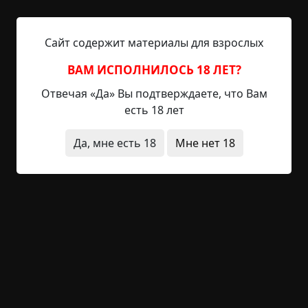
отреклись от нее.
Что бы не случилось в Батыеве, всякий грех, всю
беду, все валили на Занофу.
Сайт содержит материалы для взрослых
И осталась Занофа одна с матерью.
Косясь, проходили по селу мимо белого дома с
ВАМ ИСПОЛНИЛОСЬ 18 ЛЕТ?
синею дверью и синими ставнями, не пели
Отвечая «Да» Вы подтверждаете, что Вам
песен, не говорили в голос, завидя вышку, где,
есть 18 лет
как сторож на карауле, караулил аист ведьмино
логово.
Да, мне есть 18
Мне нет 18
А она, хоронясь, лежала у окна, все видела –
через три поля видела, все слышала – через лес
слышала.
И видела Занофа и слышала, знобила сердце, а
сама встать не могла.
ГЛАВА ВТОРАЯ