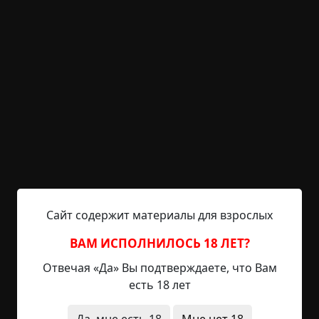
За последние сорок лет Натан только этим и
занимался. Поэтому не стал спрашивать, что
имел в виду пришелец из преисподней.
«Этого следовало ожидать», – сказал он себе.
– Ладно. Тогда что я могу получить за свою душу?
Мужчина поджал губы. – Наобум говорить не
буду. Видите ли, нельзя сказать, что мы платим
за вашу душу. Скорее, речь идет о закладной,
гарантии, что мы получим ее после того как…
Сайт содержит материалы для взрослых
оборвется ваше пребывание на земле. А
стоимость гарантии зависит не только от
ВАМ ИСПОЛНИЛОСЬ 18 ЛЕТ?
характеристик и качества конкретной души, но и
Отвечая «Да» Вы подтверждаете, что Вам
от того, какая ее часть уже принадлежит нам, и
есть 18 лет
как скоро мы получим ее целиком. Откровенно
говоря, наша доля в большинстве душ довольно