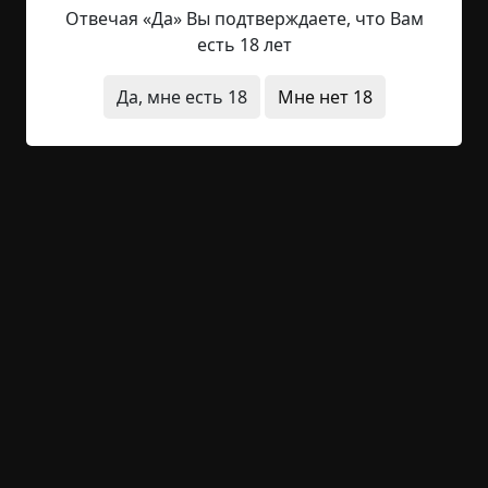
— Вась, ну ты хоть меня бы позвал, что же ты эту
Отвечая «Да» Вы подтверждаете, что Вам
ерунду смотришь?, — проворчала я
есть 18 лет
укоризненно, протягивая ему тарелку с едой.
Пощелкав по каналам, я убедилась, что
Да, мне есть 18
Мне нет 18
альтернативы не было: триллеры и новости —
малоподходящее зрелище для ребенка.
Долго и бестолково тянулся остаток дня; за что
бы мы с Васькой не брались — рисовать, что-то
строить или просто читать — все нам казалось
скучным, неинтересным, блеклым. Белобрысый
пухленький Васька меня немного раздражал (и
зачем я в это все ввязалась?), он, видимо,
чувствуя мое внутреннее состояние, постоянно
канючил и хныкал, прося то попить, то поесть,
то просто требовал отвести его к маме. Словно
мы оба предчувствовали нечто грозное,
страшное, неотвратимое... Эта нервозность
выражалась в наших мелких обидах и васькиных