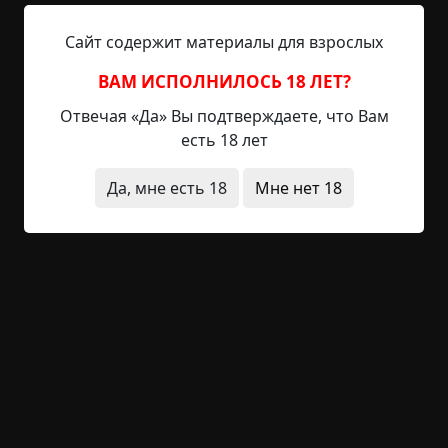
Что-то грохнуло. И сразу — визг. Рассолкин,
Сайт содержит материалы для взрослых
скотина, кинул в Молодцову автомобиль,
сделанный из нескольких сигаретных пачек
ВАМ ИСПОЛНИЛОСЬ 18 ЛЕТ?
(колёса из пуговиц), обклеенный картоном и
Отвечая «Да» Вы подтверждаете, что Вам
цветной бумагой, и та от неожиданности
есть 18 лет
опрокинула коробку. На пол посыпались
эталоны. Стекло — вдребезги.
Да, мне есть 18
Мне нет 18
Концентрированная химия брызнула Снежко на
беленькие колготки.
Рассолкин гаденько заржал:
— Вибратор Волжского автозавода! Триппер
входит в базовую комплектацию!
В своём репертуаре мальчик. Зациклен на
вопросах секса, несмотря на малый возраст.
Везде пририсовывает гениталии, выдаёт при