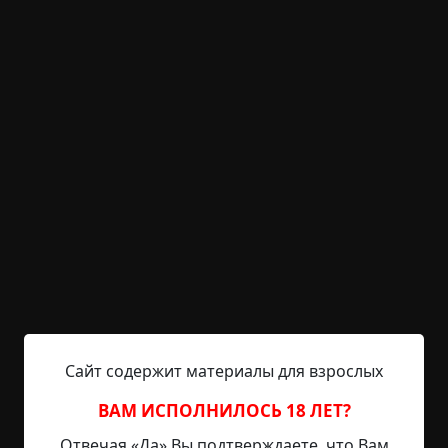
лицо старушки в окне. Интересно, встретит ли
она дочку теперь?
Все эти прыжки с обрыва — такая чушь. Поэтому
никогда не делаю последний шаг. Я хочу жить.
Истово хочу. Существовать. Пусть буду бродить,
как призрак, по дому безумной старушки, но буду
тут. А меня везут на убой, и я безропотно молчу,
тайком разглядываю ту, что много раз видел во
сне.
Может, на этот раз получится.
Шальная мысль. Я называю такие мысли
"соседями". Они словно заходят в гости откуда-
то из другого места. Раньше были редки, а
Сайт содержит материалы для взрослых
теперь заглядывают в мою голову чаще.
ВАМ ИСПОЛНИЛОСЬ 18 ЛЕТ?
Безразлично смотрю в боковое окно, где
Отвечая «Да» Вы подтверждаете, что Вам