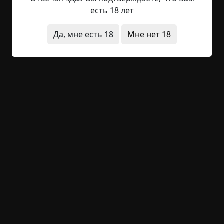
мелькают бетонные столбы. Ничего-ничего. Всё
есть 18 лет
хорошо. Бывало и хуже. Сегодня всё закончится.
Да, мне есть 18
Мне нет 18
Мы едем довольно долго. Асфальт в выбоинах, и
машина подпрыгивает на ухабах. Потом мы
выезжаем на грунтовку. Кирпичные коробки с
металлическими воротами. На каждом номер.
Мы останавливаемся у сто тридцать четвёртого.
— Выходи, — говорит она.
И я выхожу, хотя очень этого не хочу. Девушка
гремит ключами, отпирая замок, а потом жестом
приглашает меня войти.
Тусклые стены, низкий потолок. Слева кто-то
провёл четыре полоски на штукатурке. Как будто
следы когтей. Посреди комнаты стол и два стула