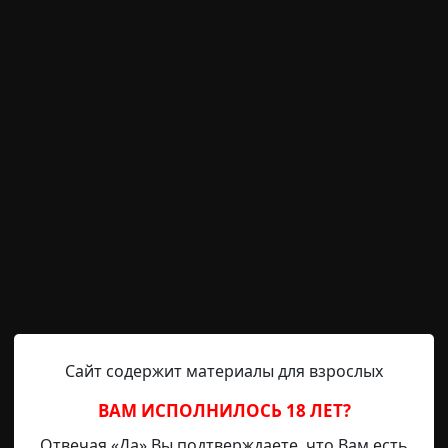
ь, совсем не так, как в моей памяти.
 полом спрятан труп, который пролежал неделю. Сырая
коватый привкус. Я чуть не вывернулся, но сделал вид,
ка и хлопнула по столу.
омашнему: тарелки, хлеб, борщ в большой кастрюле.
Сайт содержит материалы для взрослых
засохший, будто неделю лежал. В кастрюле борщ 
о запах — не еда, а что-то кислое, гнилое.
ВАМ ИСПОЛНИЛОСЬ 18 ЛЕТ?
Отвечая «Да» Вы подтверждаете, что Вам есть