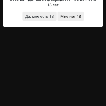
 узнал. Лицо жёлтое, как у восковой куклы, глаза стекл
18 лет
о во рту не зубы, а осколки костей. Он улыбался, не миг
 я, чтобы хоть что-то сказать.
Да, мне есть 18
Мне нет 18
 его голоса у меня побежали мурашки. Низкий, гулкий, 
ямы.
авало что-то похожее на палец. Бледный, с ногтем. Я м
мясо.
а и склонила голову.
а так, будто у неё кости сухие и ломкие. Я аж дёрнулся.
ыбнулась.
ая: слишком широкая, будто кожа сейчас лопнет.
. Вкус — мерзкий. Словно железо и тухлятина вперемеш