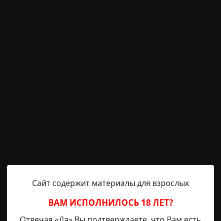
танная боль вылезла наружу. Я отошла умыться холодно
з вести, а год назад умер мой отец. Нам с братом до
еннолетними на тот момент, и право распоряжение пер
Вначале ему везло, он играл на свои деньги, но когд
ше имущество и поклялся отыграть все до копейки.
ый день к нам приходили бандиты и пытались выселить,
ни требуют выкуп, который непосильно заработать 
за половину стоимости.
 но тогда тебе нужно будет стать моей помощницей, - 
Сайт содержит материалы для взрослых
 хранить секреты?
ВАМ ИСПОЛНИЛОСЬ 18 ЛЕТ?
Отвечая «Да» Вы подтверждаете, что Вам есть