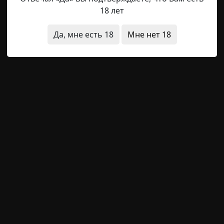
18 лет
енную кровью, что будешь верна мне, то я поведую о себ
Да, мне есть 18
Мне нет 18
тратора три свечи и нож.
стью, идем на улицу! – сказал он серьезным тоном.
залила небо и освещала странникам путь. Оддин до
 ее рядом со свечами и поджег.
Резким движением он сделал разрез вдоль обеих 
полынь, у меня закружилась голова и я упала на кол
л повторять за ним: