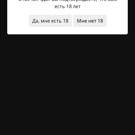
одетых мужчин и заказали пиво. Маша принесла
есть 18 лет
заказанное и собралась было пойти протереть
столики, как один из этой троицы, кинув в её
Да, мне есть 18
Мне нет 18
сторону комплимент, попросил присесть с ними.
Маша послушалась и села. Через двадцать
минут, уже порядком захмелев, Маша без
стеснений слушала их романтические истории,...
Читать полностью
вымышленные
жесть
странные люди
короткие
-9
2
2 347