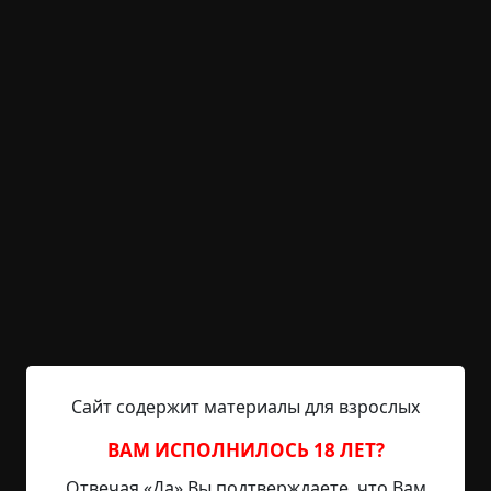
KRIPER.NET
Войти
Возможность незарегистрированным
пользователям писать комментарии и
выставлять рейтинг временно отключена.
Вилка
©
gunter
1 мин.
Страшные истории
Helga
28-08-2019, 12:17
Указать источник!
Сайт содержит материалы для взрослых
28-летняя официантка Маша работала в кафе.
ВАМ ИСПОЛНИЛОСЬ 18 ЛЕТ?
Однажды в полдень в кафе зашли трое опрятно
Отвечая «Да» Вы подтверждаете, что Вам