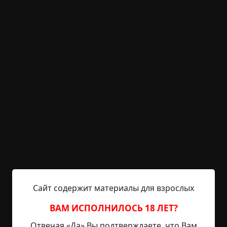
KRIPER.NET
Войти
Возможность незарегистрированным
пользователям писать комментарии и
выставлять рейтинг временно отключена.
Солнце. Дорога. Море.
©
KILVATER
5 мин.
Страшные истории
Кильватер
21-01-2026, 15:25
Указать источник!
Сайт содержит материалы для взрослых
ВАМ ИСПОЛНИЛОСЬ 18 ЛЕТ?
Гнездо Окна залиты ночной темнотой. Темное
Отвечая «Да» Вы подтверждаете, что Вам