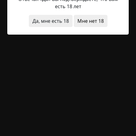
зимнее утро. Снаружи воет ледяной ветер.
есть 18 лет
Постель тепла, как гнездо. Тело покоится,
погружённое в тепло. Остатки сладкого сна ещё
Да, мне есть 18
Мне нет 18
держат, но пробуждение неизбежно. Сколько бы
ни откладывал, не избежать. Нужно призвать
бодрость. Этот день...его надо пережить,
протянуть. Вся жизнь должна поместиться в
этом дне. И этот день будет длинным, как целая
жизнь. Я...
Читать полностью
катастрофы
конец света
странные люди
+3
1
445