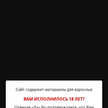
KRIPER.NET
Войти
Возможность незарегистрированным
пользователям писать комментарии и
выставлять рейтинг временно отключена.
Хроники Шеола
©
Davyd Egil
36.5 мин.
Страшные истории
Hell Inquisitor
9-01-2021, 21:05
Источник
Альтернативная космология "Хроник Шеола"
Сайт содержит материалы для взрослых
основана на идее о проклятом мире, созданном
как противовес реальному миру. Но в то же
ВАМ ИСПОЛНИЛОСЬ 18 ЛЕТ?
время Шеол дополняет наш мир, поддерживая
Отвечая «Да» Вы подтверждаете, что Вам