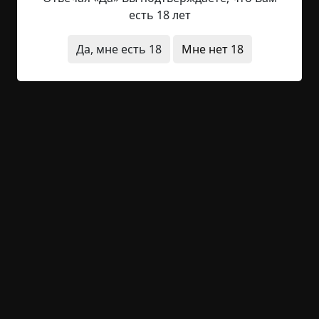
некое вселенское равновесие. Пересечение с
есть 18 лет
вечным пост-апокалипсисом реалий Шеола
может быть смертельно опасным для нас с вами,
Да, мне есть 18
Мне нет 18
однако и в проклятом мире сохраняется некое
подобие порядка, достаточного для
существования...
Читать полностью
конец света
другой мир
религия
нечистая
сила
+2
3
1 680