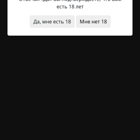
глаза. 4:30. Жена спит, посапывает, слюнями
есть 18 лет
подушку мажет. Собака на своём месте, но не
спит, на шкаф смотрит, как на утку или рябчика:
Да, мне есть 18
Мне нет 18
уши торчат, усы взбудораженные, шерсть на
загривке приподнята. Кошка, что интересно,
смотрит туда же, но не так агрессивно
настроена. Херня, думаю. Наверное паука...
Читать полностью
квартира
животные
короткие
что я сейчас
прочитал
нечистая сила
+10
Обсудить
601