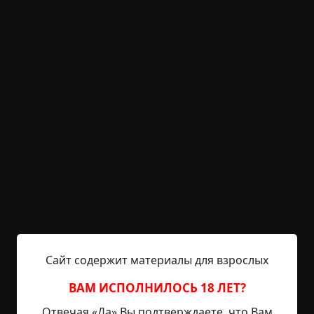
KRIPER.NET
Войти
Возможность незарегистрированным
пользователям писать комментарии и
выставлять рейтинг временно отключена.
Домовой
©
Casey.Wells
0.5 мин.
Страшные истории
Radiance15
4-12-2022, 19:04
Источник
Сайт содержит материалы для взрослых
Что-то проснулся я поутру... вроде бы не надо
ВАМ ИСПОЛНИЛОСЬ 18 ЛЕТ?
мне никуда вставать... но сон уже ушёл. Продрал
Отвечая «Да» Вы подтверждаете, что Вам