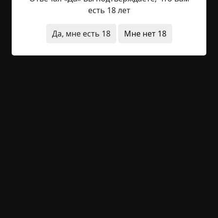
чак! - вбивая отмычки, как гвозди в консерву. В
есть 18 лет
тамбуре стоял беспонтовый велосипед
"Форвард" с ободранной рамой и педалями, с
Да, мне есть 18
Мне нет 18
которых свисала резиновая шелуха. Рядом с
великом лежал драный коврик с...
Читать полностью
странные люди
странная смерть
существа
предметы
квартира
+64
Обсудить
2 047