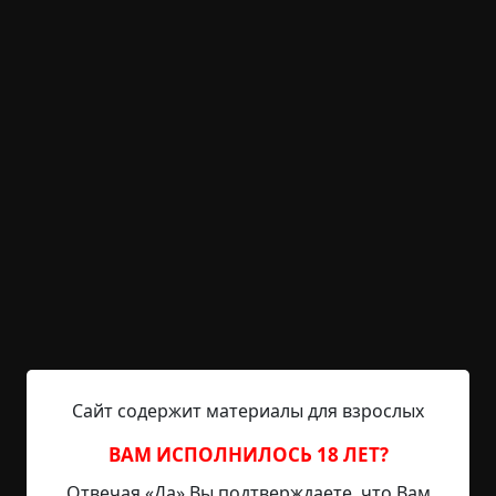
KRIPER.NET
Войти
Возможность незарегистрированным
пользователям писать комментарии и
выставлять рейтинг временно отключена.
Гарпунщики
©
Токарев Сергей
9.5 мин.
Страшные истории
Radiance15
23-11-2020, 09:16
Источник
Первую дверь - в тамбур - вскрыли легко. Видать,
Сайт содержит материалы для взрослых
соседи зажали деньги на дорогую систему.
Поставили дешевый замок, изготовленный в
ВАМ ИСПОЛНИЛОСЬ 18 ЛЕТ?
Минске. Махарыч открыл его с двух ударов - чак!
Отвечая «Да» Вы подтверждаете, что Вам