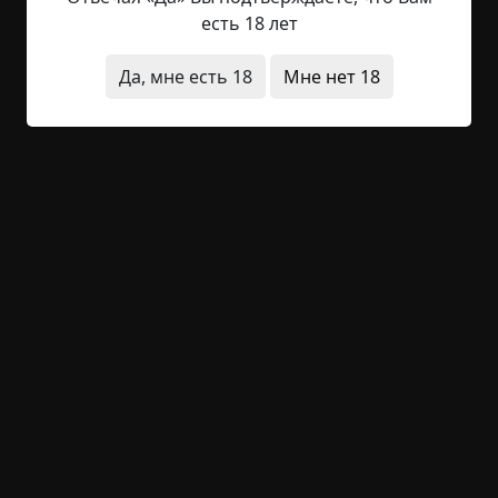
Мать, как то отстраненно бегала по избе, то ли в
есть 18 лет
поисках чем себя занять, то ли в поисках того
что ее успокоит. Гроб отца, стоял тут же, и уже не
Да, мне есть 18
Мне нет 18
внушал страха или горя, а только лишь смутное
ощущение будущего одиночества для них обоих.
- Ты все запомнил? - вдруг оглянулась мать. Глаза
были красные, но...
Читать полностью
деревня
ритуалы
нечистая сила
+114
10
1 864