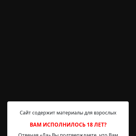
KRIPER.NET
Войти
Возможность незарегистрированным
пользователям писать комментарии и
выставлять рейтинг временно отключена.
Бдение
©
Сухов Иван
9 мин.
Страшные истории
august
1-04-2023, 10:18
Указать источник!
Сайт содержит материалы для взрослых
Медленно догорало летнее солнце, Анджей
ВАМ ИСПОЛНИЛОСЬ 18 ЛЕТ?
доедал кусок хлеба, попутно запивая его водой.
Отвечая «Да» Вы подтверждаете, что Вам