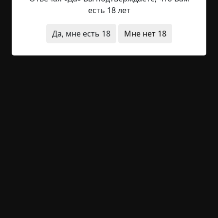
проведенное в деревне. В той деревне я до сих
есть 18 лет
пор бываю каждое лето, там ещё живет мой отец
и несколько местных жителей. Остальные
Да, мне есть 18
Мне нет 18
участки выкупили приезжие под коттеджи. В
общем, после увиденного сна я собрался и
вновь навестил родителей. Уже наступил вечер,
когда я, гуляя, дошел до той избы, где раньше
жил...
Читать полностью
деревня
в детстве
странные люди
архив
короткие
+12
1
1 220