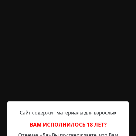
KRIPER.NET
Войти
Возможность незарегистрированным
пользователям писать комментарии и
выставлять рейтинг временно отключена.
Серёжка-пьяница
©
Сережа
1 мин.
Страшные истории
archive
26-01-2019, 21:29
Указать источник!
Сайт содержит материалы для взрослых
Эти события я вспомнил после того, как мне
ВАМ ИСПОЛНИЛОСЬ 18 ЛЕТ?
приснился сон из моего детства про лето,
Отвечая «Да» Вы подтверждаете, что Вам