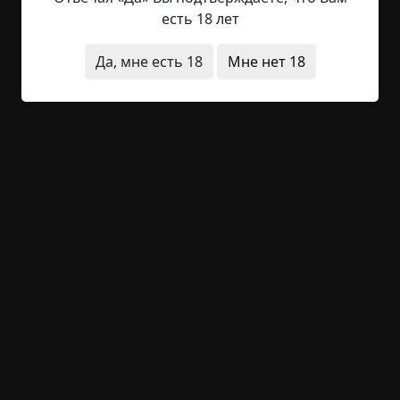
улочка бурлила и бушевала весь день.
есть 18 лет
Оказывается, приходивший сегодня рассыльный
доставил во все дома на Редбад-Крисчент "Нью-
Да, мне есть 18
Мне нет 18
Йорк Таймс" за среду 1 декабря. А поскольку
сегодня был понедельник 22 ноября, то само
собой среда 1 декабря приходилась на середину
следующей недели. - А ты точно уверена, что
это...
Читать полностью
перевод
предметы
путешествия во времени
за границей
+15
2
1 564