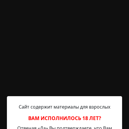
KRIPER.NET
Войти
Возможность незарегистрированным
пользователям писать комментарии и
выставлять рейтинг временно отключена.
Что мы узнали из утренней
газеты
©
Роберт Силверберг
14 мин.
Страшные истории
Radiance15
14-02-2021, 13:29
Указать источник!
Сайт содержит материалы для взрослых
ВАМ ИСПОЛНИЛОСЬ 18 ЛЕТ?
1Как обычно, в 6:47 вечера я добрался из
конторы домой и обнаружил, что наша тихая
Отвечая «Да» Вы подтверждаете, что Вам