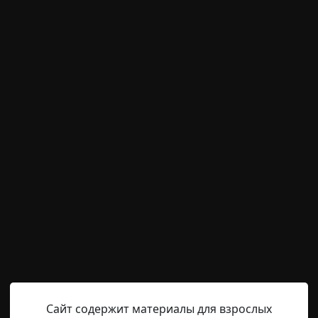
м пользователям писать комментарии и выставлят
временно отключена.
Helga
9-06-2020, 16:47
Указать источник!
я написала, услышав «Легенду о Сибири». Её рассказали
друзья, вспоминая об учебе в Военной Академии Леонсио
, кто упомянул о «Сибири», был известный писатель и 
 этом году Академии исполняется 70 лет, и посему я и 
Сайт содержит материалы для взрослых