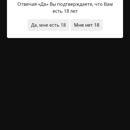
Одно из моих самых ранних воспоминаний: я
Отвечая «Да» Вы подтверждаете, что Вам
рыдаю, а Папа с Мамой пытаются успокоить
есть 18 лет
меня, но у них ничего не выходит. Папа сдаётся и
уходит из спальни, а Мама идёт со мной на
Да, мне есть 18
Мне нет 18
кухню и сажает меня на стол, за которым мы
обычно завтракаем. - Кань, кань, -
приговаривает она и вытягивает лист
упаковочной бумаги из толстой стопки на
холодильнике. Годами Мама аккуратно
разрезала бумагу, в которую были...
Читать полностью
за границей
в детстве
странные люди
необычные состояния
+188
8
5 471