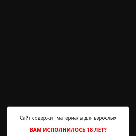
KRIPER.NET
Войти
Возможность незарегистрированным
пользователям писать комментарии и
выставлять рейтинг временно отключена.
Бумажный зверинец
©
Кен Лю
12.5 мин.
Страшные истории / Золотой фонд
Hell Inquisitor
12-03-2021, 10:17
Источник
Сайт содержит материалы для взрослых
ВАМ ИСПОЛНИЛОСЬ 18 ЛЕТ?