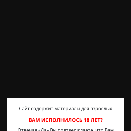
KRIPER.NET
Войти
Возможность незарегистрированным
пользователям писать комментарии и
выставлять рейтинг временно отключена.
Стиви и Тёмный
©
Зенна Хендерсон
10 мин.
Страшные истории
Helga
2-11-2020, 13:07
Указать источник!
Тёмный обитал в норе на песчаной отмели в
Сайт содержит материалы для взрослых
старом русле реки, где Стиви любил играть.
Тёмный хотел было выбраться наружу, но Стиви
ВАМ ИСПОЛНИЛОСЬ 18 ЛЕТ?
запечатал его, чтобы он не смог этого сделать.
Отвечая «Да» Вы подтверждаете, что Вам