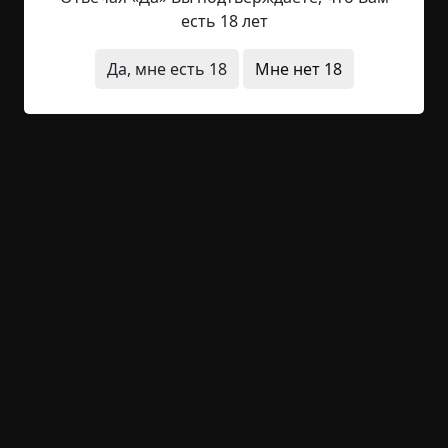
Он выложил в ряд перед входом в нору особые
есть 18 лет
волшебные камешки. Стиви знал, что они были
волшебными, потому что он сам их нашел, и
Да, мне есть 18
Мне нет 18
чувствовал исходящее от них волшебство. Когда
вы будете такими же большими, как Стиви (а
лет...
Читать полностью
дети
животные
религия
ритуалы
+17
1
1 375