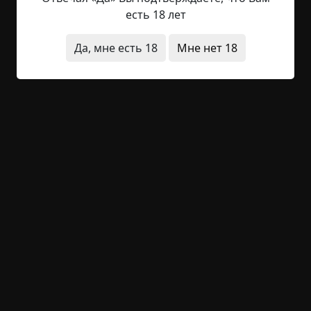
красная лампочка, висящая над дверью. Ещё
есть 18 лет
одним — офисная лампа на столе посреди
комнаты. На одном из двух стульев сидел гладко
Да, мне есть 18
Мне нет 18
выбритый лысый мужчина в чёрном мундире с
погонами лейтенанта. Он вёл допрос. Напротив
— заключённый. С чёрными, как смоль,
растрёпанными...
Читать полностью
военные
эксперименты
странные люди
животные
странная смерть
+23
3
2 119