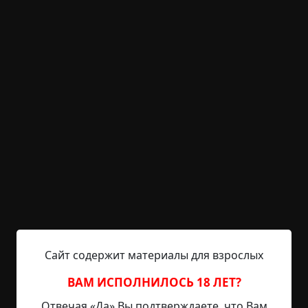
KRIPER.NET
Войти
Возможность незарегистрированным
пользователям писать комментарии и
выставлять рейтинг временно отключена.
Истребление
©
Ева «PANI_COGITO» Малиновская
5.5 мин.
Страшные истории
Hell Inquisitor
21-05-2021, 10:55
Источник
Сайт содержит материалы для взрослых
— Имя? — Дориан. — Фамилия? — Виткевич. —
Возраст? — Тридцать шесть. В комнате царил
ВАМ ИСПОЛНИЛОСЬ 18 ЛЕТ?
полумрак. Основным источником света была
Отвечая «Да» Вы подтверждаете, что Вам