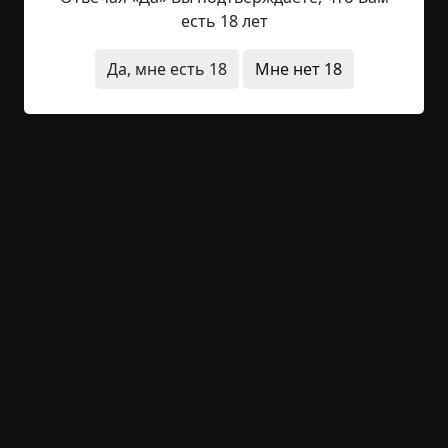
вместо глаз. В блеклых отсветах блестит плёнка
есть 18 лет
пота. — Придут за нами, — уже шёпотом. Он
садится на кровати рядом с ней. Её спина
Да, мне есть 18
Мне нет 18
подобна стальному стержню, лицо обращено к
образам в изножье. — Ложись, рано ещё, —
говорит он, бережно охватывает её огромными
ладонями и укладывает в постель. Она
поддаётся, но...
Читать полностью
деревня
исчезновения
предвестия
архив
+22
Обсудить
1 034