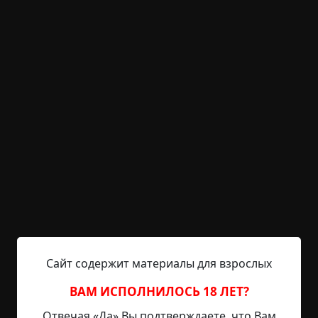
KRIPER.NET
Войти
Возможность незарегистрированным
пользователям писать комментарии и
выставлять рейтинг временно отключена.
Придут за нами
©
Дубов Дмитрий
4 мин.
Страшные истории
archive
19-06-2019, 18:20
Указать источник!
Сайт содержит материалы для взрослых
— Придут за нами! Он открывает глаза и видит
ВАМ ИСПОЛНИЛОСЬ 18 ЛЕТ?
бледный овал лица с чёрными впадинами
Отвечая «Да» Вы подтверждаете, что Вам