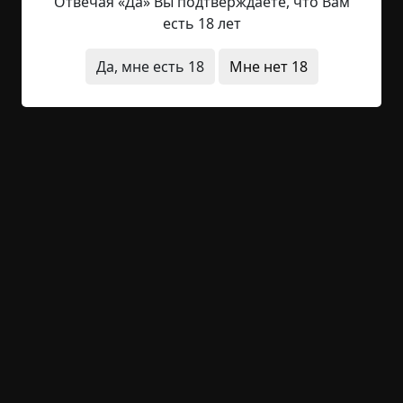
блестели в свете уличных фонарей и фар редко
Отвечая «Да» Вы подтверждаете, что Вам
проезжающих машин. Нечастые прохожие,
есть 18 лет
закутавшись потеплее, спешили домой с
огромными пакетами, набитыми продуктами.
Да, мне есть 18
Мне нет 18
Мальчик сидел за праздничным столом, на
котором уже стояли стаканы, бутылки
шампанского, тарелки с мандаринами, пока
родители суетились на кухне. Мама крошила
салаты, а папа разделывал мясо. - Миша,...
Читать полностью
квартира
существа
дети
на конкурс
без
редактирования
необычные состояния
зима
+16
2
1 186