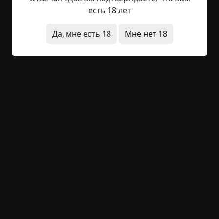
к завтраку. С опаской взглянув на благоверного,
есть 18 лет
она робко кашлянула и, поскольку тот не
нахмурился в ответ, тихо спросила: — Будешь
Да, мне есть 18
Мне нет 18
сегодня копать колодец, Кэлвин? Маленькие
глазки с голыми красными веками уставились
на...
Читать полностью
вымышленные
за границей
людоедство
существа
+67
4
2 897