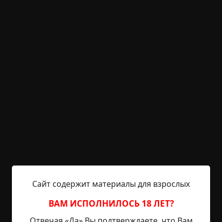
KRIPER.NET
Войти
Возможность незарегистрированным
пользователям писать комментарии и
выставлять рейтинг временно отключена.
Колодец
©
Гарольд Ролзит
9 мин.
Страшные истории
Helga
4-09-2019, 16:42
Указать источник!
Кэлвин Спиндер допил кофе, утерся рукавом, не
Сайт содержит материалы для взрослых
спеша набил трубку махоркой и, чиркнув
спичкой по столу, принялся раскуривать, громко
ВАМ ИСПОЛНИЛОСЬ 18 ЛЕТ?
причмокивая. Дора Спиндер едва притронулась
Отвечая «Да» Вы подтверждаете, что Вам