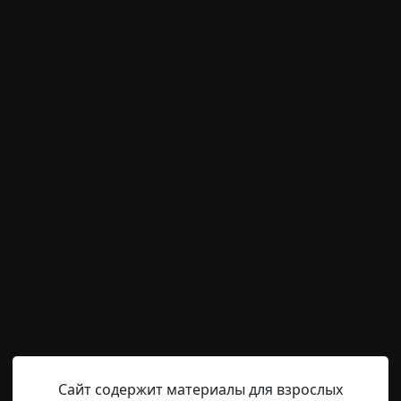
м пользователям писать комментарии и выставлят
временно отключена.
т пьянства
Helga
20-02-2019, 21:54
Указать источник!
ьяницей, пил почти каждый день. Но после одного случа
 как обычно, после работы. Домой я приходил уже в при
жился спать в зале, так как жена меня в комнату к себе
е «тепленький» и сразу лег спать на диванчике в зале. 
Сайт содержит материалы для взрослых