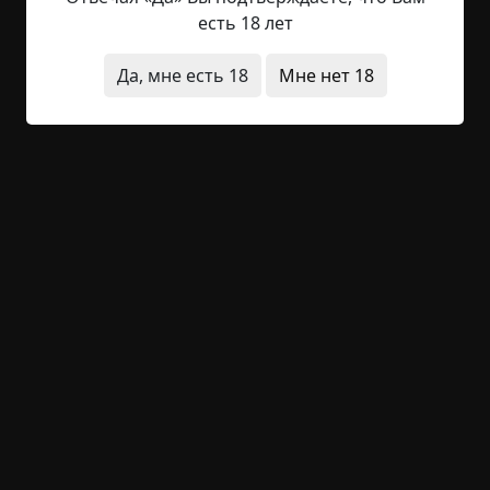
разбудил ни свет ни заря, и уж тем более его
есть 18 лет
никто не заставил умываться. До такого не
дошло. Но все равно — утро выдалось просто
Да, мне есть 18
Мне нет 18
гадским. Для начала — поломался его любимый
«GMS» на радиоуправлении, и даже пара весьма
сильных пинков не привели мерзкую игрушку в
чувство. Паша попробовал громогласно
потребовать...
Читать полностью
квартира
странная смерть
существа
архив
+32
1
1 121