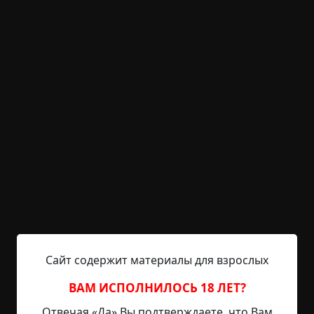
KRIPER.NET
Войти
Возможность незарегистрированным
пользователям писать комментарии и
выставлять рейтинг временно отключена.
Мешок зла
©
Андрей Гальперин
4.5 мин.
Страшные истории
archive
19-05-2019, 22:58
Указать источник!
Сайт содержит материалы для взрослых
Утро началось отвратительно. Можно даже
ВАМ ИСПОЛНИЛОСЬ 18 ЛЕТ?
сказать — совсем плохо. Конечно, Пашу никто не
Отвечая «Да» Вы подтверждаете, что Вам