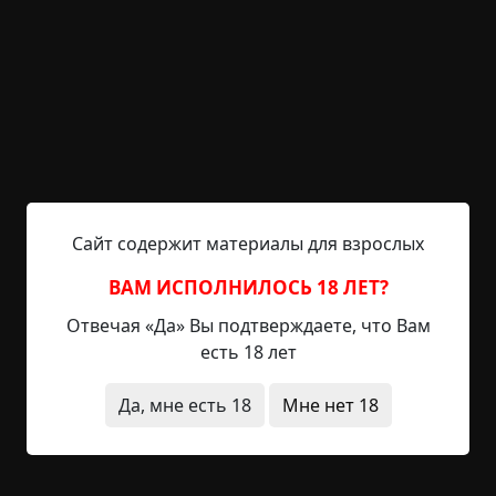
собираются семьи, самые одинокие находят
себе компанию, чтобы посмотреть Голубой
Огонек по телевизору или прогуляться по
улицам и послушать канонаду фейерверков. В
окне Вериной квартиры горит свет: родные уже
накрыли на стол, пригубили по рюмочке
шампанского, а она стоит у дверей Пятёрочки на
другой стороне лога и курит. — Эй, Вер.
Заканчивай давай, тут...
Сайт содержит материалы для взрослых
Читать полностью
ВАМ ИСПОЛНИЛОСЬ 18 ЛЕТ?
зима
существа
странные люди
Отвечая «Да» Вы подтверждаете, что Вам
есть 18 лет
+210
6
7 100
Да, мне есть 18
Мне нет 18
Страшные сны Воронова
©
Shiva Lovegood