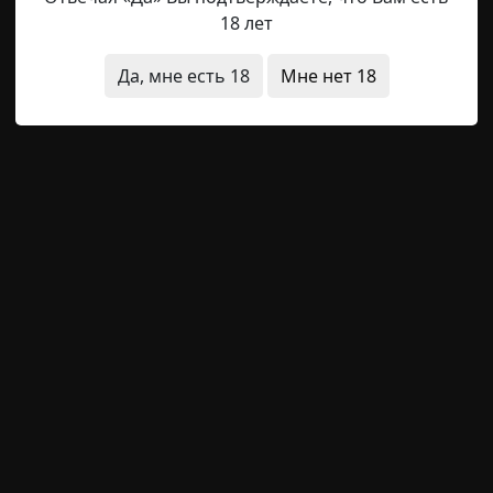
во
18 лет
Да, мне есть 18
Мне нет 18
lonso
18-07-2026, 01:35
Указать источник!
стояла у окна своей маленькой лондонской квартиры и 
небо, серые улицы, серые лица прохожих — всё это наве
й с бергамотом. Ей было двадцать один, она работала в
й, предсказуемой и, честно говоря, довольно скучной...
ых расследований 2: