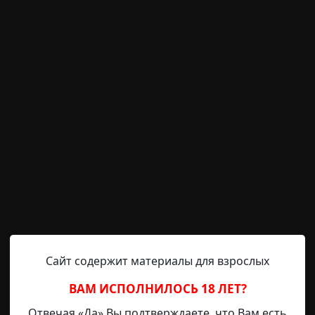
олевы
onso
18-07-2026, 01:43
Указать источник!
токой Королевы, которая железной рукой правит царст
 она поняла, что погрузилась в пучины запретной любви.
порочное очарование. Её красота и сила опускали на ко
трим, сможешь ли Ты сопротивляться ей! *** Зловоние
Сайт содержит материалы для взрослых
ВАМ ИСПОЛНИЛОСЬ 18 ЛЕТ?
Отвечая «Да» Вы подтверждаете, что Вам есть