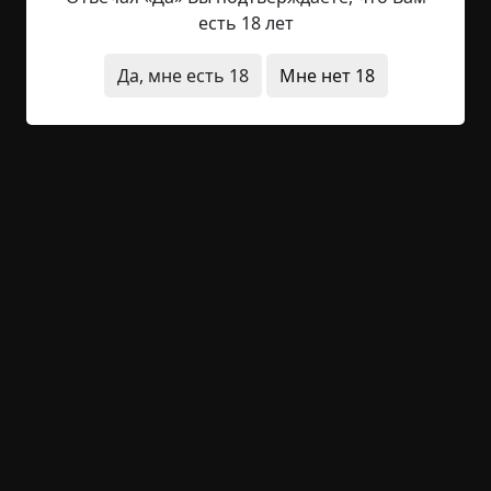
— Кто? — не понял Ярик.
есть 18 лет
— Крыса! Я еще утром крысоловку поставил.
Крысищи тут шастают, вот такие вот!
Да, мне есть 18
Мне нет 18
Димка вышел из-за стола и вскоре вернулся, неся
большую металлическую коробку с
подпружиненной дверцей. Внутри что-то
попискивало.
— Пойду утоплю! — небрежно заметил Димка и
ушел во двор.
Ярик не испытывал большой симпатии к
пасюкам, но тон Димкиного голоса его почему-
то покоробил… Димка не притворил за собой
дверь, и Ярику были слышны звуки, доносящиеся
со двора. Осторожно стучал металл о металл.
Димка вернулся минут через десять.