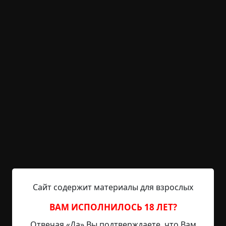
газировки спирт, выделенный вообще-то для
фиксации моллюсков, Димка достал из
холодильника двухлитровую бутыль пива.
Дешево, как говорится, и сердито. За столом
говорили о всякой ерунде, перемежая разговор
тостами. Ярик, правда, заметил, что Димон,
вопреки обыкновению, почти не спорил, а после
каждого тоста едва пригубливал, оправдываясь:
мол, ему с утра идти нырять. И еще он как будто
время от времени к чему-то прислушивался.
В какой-то момент в соседней комнате, где
располагалась библиотека, что-то звонко
лязгнуло. Ярик от неожиданности вздрогнул, а
Димка прищурился и, довольно ухмыльнувшись,
сказал:
Сайт содержит материалы для взрослых
— Попалась!
ВАМ ИСПОЛНИЛОСЬ 18 ЛЕТ?
Отвечая «Да» Вы подтверждаете, что Вам