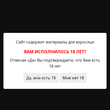
?
ли ты хочешь остаться здесь один, ночью?
много леса я боялся ещё больше. Сказать мне было нече
полутьме так уверенно, как будто всю жизнь ходила 
ь, и мы вышли к небольшому огороженному дому, 
Сайт содержит материалы для взрослых
я практически заброшенным.
ушка. - Заходите, ребята, будьте как дома. Вы голодны, н
ВАМ ИСПОЛНИЛОСЬ 18 ЛЕТ?
утали. - ответила Даша.
Отвечая «Да» Вы подтверждаете, что Вам есть
ю.
18 лет
 сестрой были очень голодны и уплетали за обе щеки
ами большую тарелку с печеньем.
Да, мне есть 18
Мне нет 18
овлю вам постель. - И с этими словами она скрылась за дв
тели запрещали мне есть много сладкого, чтобы не ис
ра приняла их эстафету, и с полной тарелки печенья я
 посмотрев на пустую тарелку, довольно улыбнулась ста