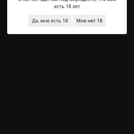
есть 18 лет
16 октября 2019 года
Да, мне есть 18
Мне нет 18
Вчера вечером мама вернулась от соседки и я
был удивлен переменам. Запах от нее куда-то
улетучился. В глазах появился немного
лихорадочный блеск и она нервно перебирала
пальцами свои жидкие волосы. Какие у нее
длинные пальцы. Я никогда не замечал. И ногти.
У нее были длинные сероватые острые ногти.
Мама спросила, покушал ли ты что-нибудь. Я
ответил утвердительно. Потом мама ушла в
свою комнату и заперлась там.
Может быть все еще изменится?