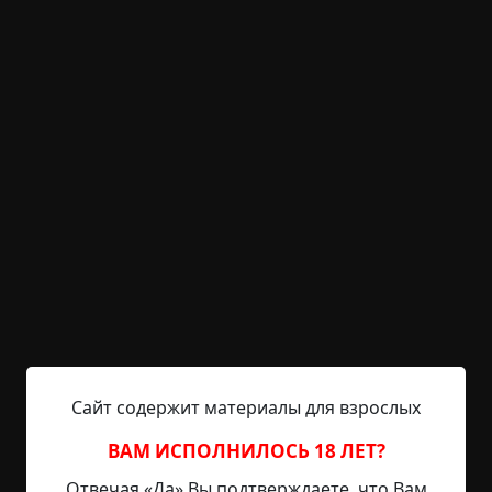
общение с бабой Машей пойдет ей на пользу.
Старушка хоть и забыла давно мое имя, но к
маме моей всегда относилась почти как к дочке.
Через час мама, первый раз за последние
полтора месяца, попытавшись привести себя в
порядок, ушла. Я выдохнул. И перед отходом в
лицей заглянул в ее комнату. Окна были
зашторены. Скомканное грязное постельное
белье валялось в углу. В комнате был бардак и
невероятно воняло. Грязные разводы на полу и,
почему-то, на стенах. Похоже, ее рвало на пол,
но она так и не убрала за собой. Я выбежал из ее
комнаты и в коридоре у меня на глаза
Сайт содержит материалы для взрослых
навернулись слезы. Моя мама больна. Теперь я
должен что-то предпринять.
ВАМ ИСПОЛНИЛОСЬ 18 ЛЕТ?
Отвечая «Да» Вы подтверждаете, что Вам