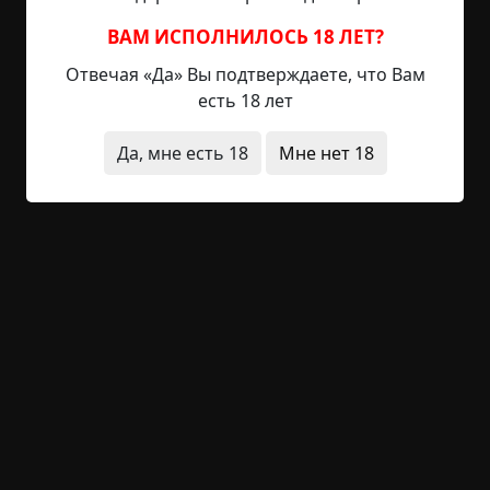
глубокие, но кровь уже не идет. Самочувствие у
ВАМ ИСПОЛНИЛОСЬ 18 ЛЕТ?
меня было довольно хорошее, поэтому я не стал
Отвечая «Да» Вы подтверждаете, что Вам
вызывать скорую и просто пошел спать,
есть 18 лет
хорошенько все перебинтовав.
Да, мне есть 18
Мне нет 18
Но сон никак не хотел приходить. Я ворочался на
кровати около двух часов, а потом вдруг заметил
одну очень страшную и неприятную вещь.
Сердце не билось.
Судорожно я пытался прощупать хоть какое-то
сердцебиение, найти пульс хоть где-то, но
ничего не было. Испугавшись, я включил свет и
подошел к зеркалу.
- Черт возьми! - закричал я, когда увидел свою
бледную, почти белую, кожу и огромные зрачки