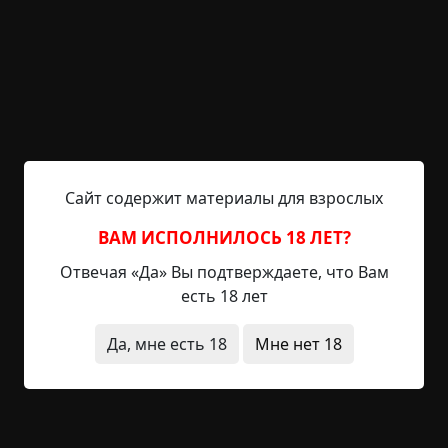
колокольчика. И вдруг в тумане начал
вырисовываться силуэт чего-то большого и
темного. Приглядевшись, Влад понял, кто это
был. "Лошадь, - сказал он вслух, - всего лишь
лошадь". Теперь ему нечего было бояться,
поэтому парень бодрым шагом приблизился к
животному. Посветив в неё лазерной указкой,
Влад понял, что ошибся.
Сайт содержит материалы для взрослых
Перед ним стояло могучее, неизвестное ему
ВАМ ИСПОЛНИЛОСЬ 18 ЛЕТ?
существо. Все его тело было покрыто перьями,
Отвечая «Да» Вы подтверждаете, что Вам
ноги имели по несколько колен, а по всей длине
есть 18 лет
спины проходил гребень из мощных костяных
наростов. Существо подняло голову, и Влад
Да, мне есть 18
Мне нет 18
увидел множество глаз, которые были
направлены в его сторону. Не найдя в себе сил
стоять на месте, в страхе он полетел прочь, не
разбирая дороги. Сзади слышался мощный