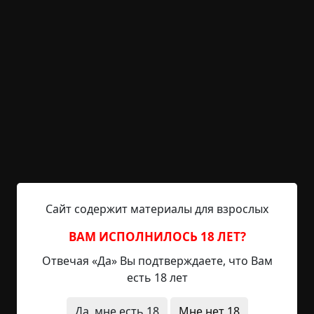
обвалился. Семь человек оказались погребены
заживо. Восстановить тоннель не было никакой
возможности — его завалило твердой горной
породой, которую не брала ни одна кирка.
Буровая установка была только одна, и она
находилась на другом, южном конце туннеля.
Было решено продолжать рыть с другой
стороны, до тех пор, пока тела погибших
горняков не будут найдены. В городе был
объявлен траур, но несмотря на это, многие
надеялись, что горняков не засыпало, и что они
остались живы внутри.
Сайт содержит материалы для взрослых
По самым оптимистичным расчетам, для того,
ВАМ ИСПОЛНИЛОСЬ 18 ЛЕТ?
чтобы добраться до места их предполагаемого
Отвечая «Да» Вы подтверждаете, что Вам
нахождения было необходимо три недели.
есть 18 лет
Три недели круглосуточной посменной работы, и
Да, мне есть 18
Мне нет 18
вот, перед спасателями предстал вход в туннель