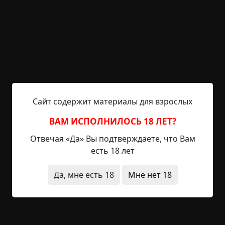
текучка у нас была не малая, поэтому особо
никто ничего и не приметил. А спустя месяц-
полтора, Толик вернулся к нам на производство.
И стал я его в долгие и нудные ночные смены
пытать:
- Толян, а что не устроило то? По зарплате нае…
обманули?
Сайт содержит материалы для взрослых
- Нет, все по честному, все как и обещались.
- А что?
ВАМ ИСПОЛНИЛОСЬ 18 ЛЕТ?
- Знаешь, что такое областной морг?
Отвечая «Да» Вы подтверждаете, что Вам
- Нет, и надеюсь, что если и узнаю, то уже не при
есть 18 лет
жизни.
- Так-то да. А областной морг – это здоровое
Да, мне есть 18
Мне нет 18
здание, где мертвецы кругом и всюду свалены. И
подснежники, и неопознанные, и с деревень туда
везут – там вдоль стен коридоров мертвецы
штабелями сложены, все завалено. И по ночам
там жутко и вонь еще эта.