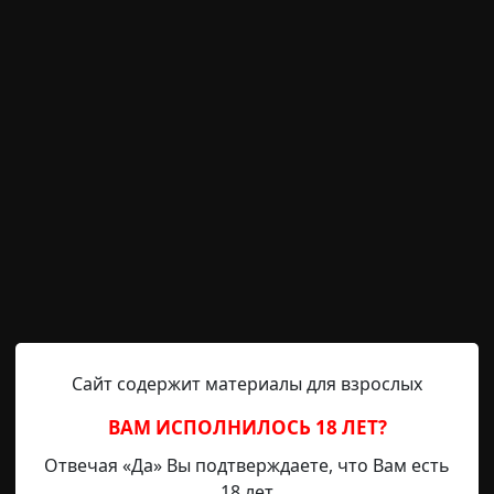
ротесты. Глаша ни есть, ни пить в том доме не стала. Чу
рые вещи, надели приличное пальто, шапку и валенки. О
 двора, все сняла и, как была, босой пошла по снегу.
точек, носила с собой всегда. Вот только угощала ими
с благодарностью, вроде как благословение было. Делит
 тот и должен съесть.
отправилась в дальнее село к родственникам. Сначал
дороге, пока нас не подхватила попутка. Приехали уже 
 спать. Бабушку устроили на кровати, а меня с к
. Столы в деревнях были большие. На полу никто не сп
Сайт содержит материалы для взрослых
ки со старушкой, двоюродной сестрой моего деда. Р
азад. Замерзла прямо на обочине у дороги, по котор
ВАМ ИСПОЛНИЛОСЬ 18 ЛЕТ?
встала. Нашли на следующее утро. Лицо было спокойно
Отвечая «Да» Вы подтверждаете, что Вам есть
18 лет