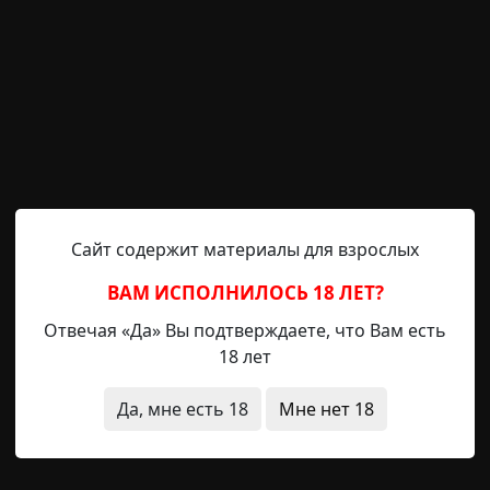
 свойства Петру рассказала я — умолчав, однако, о не
 и Виталий, — продавали в школе наркоту и не ладили 
поздно они поцапаются всерьёз, было совершенно очевид
 много раз наблюдала за тем, как он выкапывает в пали
о несколько минут в полной неподвижности, а потом
 мышь воскресала: вставала, отряхивалась и пыталась 
Сайт содержит материалы для взрослых
с ней играть — отпускал, затем опять ловил и так до 
ВАМ ИСПОЛНИЛОСЬ 18 ЛЕТ?
. Тогда кот, убедившись, что несчастный грызун бо
ал трупик на прежнем месте. А на следующий день вы
Отвечая «Да» Вы подтверждаете, что Вам есть
18 лет
у увезли в больницу с острой сердечной недостаточно
Да, мне есть 18
Мне нет 18
 квартиру уже открывал некий неприятный молодой ч
оседям Зининым племянником. Он сообщил им, что ба
ирного инфаркта и вынес на помойку два больших меш