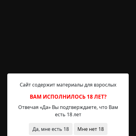
даже шагов не услышал. Простоял минут десять
и ушел ни с чем. Я был очень рад, когда после
этого вышел на воздух. Не знаю почему, но
стоять у той двери мне было чудовищно
неприятно.
Весь вечер меня не покидали мысли о том
художнике. Я знал, что он еще там. И знал
единственный способ узнать правду — просто
перепрыгнуть к нему на балкон и залезть в
комнату. На тех балконах не было замков, и я
полагал, что художник вряд ли поставил бы сам
Сайт содержит материалы для взрослых
свои. Даже если так, то стекло на двери можно и
ВАМ ИСПОЛНИЛОСЬ 18 ЛЕТ?
разбить.
Отвечая «Да» Вы подтверждаете, что Вам
Я опять прилип к стене в надежде что-то
есть 18 лет
услышать. Но был еще вечер, за окном шумели
машины, кричали дети (я жил у детсада), и я
Да, мне есть 18
Мне нет 18
ничего не мог расслышать. Простоял так пять