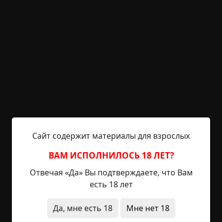
незаметно изменилось. Но я не смогла понять,
что именно, потому что сразу же услышала
хлопок — лампочка над дверью перегорела. И
тут же случилось то, что заставило меня
отскочить от двери и забиться в угол. Алена (или
кто-то, пытающийся быть похожей на неё)
начала отчаянно барабанить в дверь и
заливаться нечеловеческими, звериными
криками без слов. То они звучали жалобно,
словно умоляя открыть, то становились
угрожающими и пугали меня до полусмерти.
Сайт содержит материалы для взрослых
Телефонная трубка все еще была в моих руках.
«Что у тебя там происходит? Ты там? Что такое?!»
ВАМ ИСПОЛНИЛОСЬ 18 ЛЕТ?
— кричала Алена, но у меня не было сил
Отвечая «Да» Вы подтверждаете, что Вам
ответить ей. Я вжалась в угол и смотрела, как
есть 18 лет
сотрясается довольно хлипкая дверь в мою
квартиру. Длилось это минут десять, после чего
Да, мне есть 18
Мне нет 18
все затихло. Никто из соседей не вышел в
подъезд, словно и не слышали этих криков.