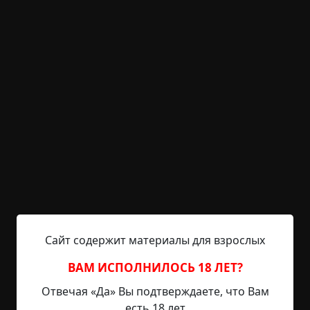
К отцу, весь издрогнув, малютка приник;
Обняв, его держит и греет старик.
«Дитя, что ко мне ты так робко прильнул?» —
«Родимый, лесной царь в глаза мне сверкнул:
Он в темной короне, с густой бородой». —
«О нет, то белеет туман над водой».
«Дитя, оглянися; младенец, ко мне;
Веселого много в моей стороне:
Цветы бирюзовы, жемчужны струи;
Из золота слиты чертоги мои».
«Родимый, лесной царь со мной говорит:
Сайт содержит материалы для взрослых
Он золото, перлы и радость сулит». —
«О нет, мой младенец, ослышался ты:
ВАМ ИСПОЛНИЛОСЬ 18 ЛЕТ?
То ветер, проснувшись, колыхнул листы».
Отвечая «Да» Вы подтверждаете, что Вам
есть 18 лет