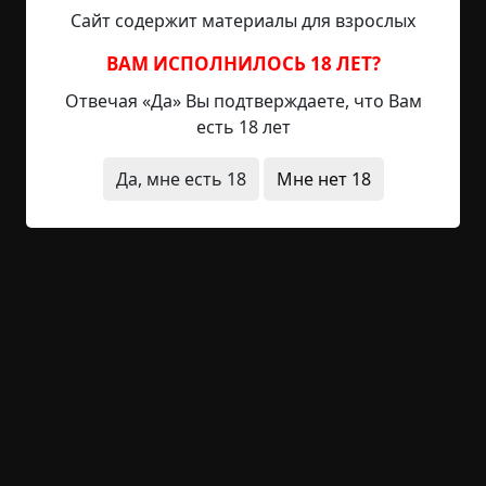
Сайт содержит материалы для взрослых
Но наутро хандра улетучилась, и неприятное
вчерашнее ощущение полностью позабылось.
ВАМ ИСПОЛНИЛОСЬ 18 ЛЕТ?
Отвечая «Да» Вы подтверждаете, что Вам
С Костей не списывались дня три. А потом он
есть 18 лет
присылает ещё один свой стишок. Мрачнее
первого. С какими-то безысходными
Да, мне есть 18
Мне нет 18
размышлениями о жизни и смерти, а в концовке
полная безнадёга…
Я давай уже с беспокойством его расспрашивать
– не случилось ли чего в семье, с родителями
или близкими? Нет, там везде всё по-прежнему,
хорошо.
Интересуюсь – а что тогда так резко тематику
своего творчества поменял, с комедии на
трагедию?
Он что-то невразумительное бубнил. Мол,
наверное, творческий кризис, настроение
неважное…