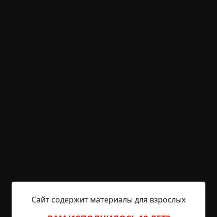
Она сварила кофе, и мы перекусили остатками
вчерашней еды. Мы смеялись, вспоминая о
первых днях наших отношений, и опомнились
лишь в 7:00 утра.
— Я очень устал, любимая, и ты тоже, я уверен.
Давай немного поспим, чтобы не пропустить
всю субботу.
— Нет! Нельзя! Умоляю! — она начала плакать.
— Почему? — спросил я. — Что не так?
— Просто… нельзя. Прошу. Если мы зайдём в
спальню, всё закончится, — сказала она со
слезами на глазах.
Сайт содержит материалы для взрослых
— Почему?! Что в спальне? — я был очень