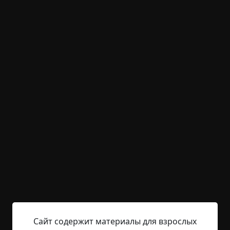
Он стоял посреди комнаты, раскинув руки, и
бормотал что‑то под нос. Когда я окликнул его,
он резко обернулся. Его глаза были чёрными,
без белков.
— Ты снял крест, — прошипел он. —
Теперь они могут войти.
Я похолодел.
— Кто «они»?
Артём рассмеялся —
Сайт содержит материалы для взрослых