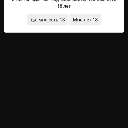
18 лет
Да, мне есть 18
Мне нет 18
олностью. Он стоял вертикально в озере, словно опир
 длинные мокрые волосы, закрывающие лицо, и тело, п
г разглядеть его лица, но он знал, что это Алишер.
ря в то, что говорит.
л в воде, неподвижно, как статуя. Фаррух сделал шаг впе
илось?