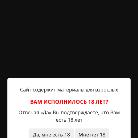
Бах!
Металлическая часть инструмента ударилась
обо что-то твёрдое и глухо брякнула.
- Есть! – обрадовался Миша и принялся копать
интенсивнее. У него словно второе дыхание
открылось. И вскоре он уже стоял на полностью
освобождённой от земли, крышке деревянного
ящика, обшитого ситцевой тканью.
Миша ожидал, что крышка будет вскрыта или
Сайт содержит материалы для взрослых
проломлена хотя бы, как-то же гадёныш наружу
выбирался. Ан нет, та оказалась приколочена на
ВАМ ИСПОЛНИЛОСЬ 18 ЛЕТ?
совесть, и со дня захоронения явно не
Отвечая «Да» Вы подтверждаете, что Вам
открывалась. А вот часть боковой стенки
есть 18 лет
нижней половины гроба отсутствовала. Аккурат
напротив в земле зияло приличных размеров
Да, мне есть 18
Мне нет 18
отверстие, вход в подземный лаз.
«Ах, ты