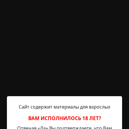
— Возможно, я заехал в парк или… подожди-ка.
— Он захлопнул крышку капота, вытер руки о
брюки и вернулся к дверце машины. — Здесь
много дорожек, и никакого освещения… Здесь
как-то… — он нажал ручку дверцы, — странно
тихо.
— Что случилось? — спросила она после долгой
паузы.
— Подожди секунду.
Дверь не открывалась. Заглянув в окно машины,
он увидел, что оставил ключи в замке зажигания.
Сайт содержит материалы для взрослых
Запертыми оказались и остальные двери.
Машина была оснащена системой
ВАМ ИСПОЛНИЛОСЬ 18 ЛЕТ?
автоматического закрывания окон и дверей, и
какое-то, возможно совсем небольшое,
Отвечая «Да» Вы подтверждаете, что Вам