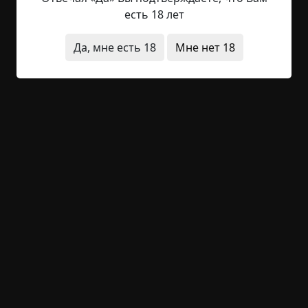
повреждение в электросети смогло полностью
есть 18 лет
парализовать все остальное оборудование. Но
почему же этот сбой не коснулся фар и
Да, мне есть 18
Мне нет 18
освещения панели приборов?
— Ну что там у тебя? — снова спросила она.
— Ключи… остались… внутри машины. — Он еще
раз дернул ручку дверцы, но она не поддалась.
— Ты хочешь сказать, что не можешь открыть
машину?
— Я… Слушай, у тебя есть страховая карта, на
которой номер службы техпомощи?
— Где-то должна быть, а где твоя карта?