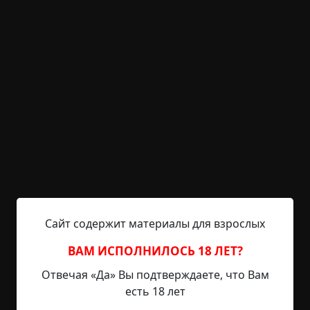
и при этом захватив, шашлыки и алкоголь. Я
радостно согласился.
Мы просидели у Сани весь вечер говорили обо
всем. Я ему рассказывал за свою жизнь, работу, а
он тем времен подливал алкоголь и
внимательно слушал. Я не заметил, как на улице
вдруг резко стемнело.
Придя в себя, я вспомнил, что я не закрыл дом и
мне срочно надо домой. Мало ли случится чего
дураков в наше время хватает и пусть даже в
деревне. Я попрощался с Саней и побрел домой.
Пообещав ему, увидится на следующий день. Но
той встречи так и не случилось. И сейчас я вам
Сайт содержит материалы для взрослых
расскажу почему.
***********
ВАМ ИСПОЛНИЛОСЬ 18 ЛЕТ?
Я вышел от Сани. На небе виднелась полная
Отвечая «Да» Вы подтверждаете, что Вам
луна. Я знал эту местность очень хорошо. В
есть 18 лет
детстве мы играли в прятки, и я помню каждое